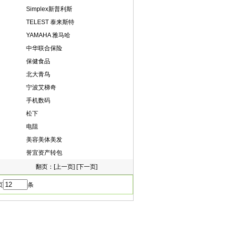
Simplex新普利斯
TELEST 泰来斯特
YAMAHA 雅马哈
中华联合保险
保健食品
北大青鸟
宁波艾梯奇
手机数码
松下
电阻
美容美体美发
誉宜资产转包
翻页：[
上一页
] [
下一页
]
页
条