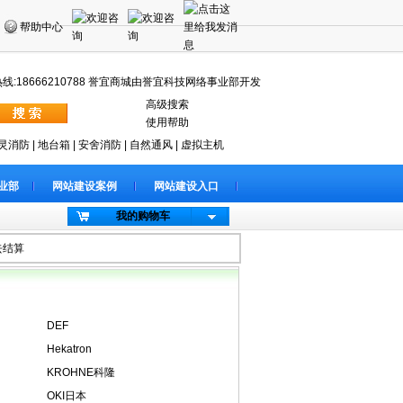
帮助中心
:18666210788 誉宜商城由誉宜科技网络事业部开发
高级搜索
使用帮助
灵消防
|
地台箱
|
安舍消防
|
自然通风
|
虚拟主机
业部
网站建设案例
网站建设入口
我的购物车
去结算
DEF
Hekatron
KROHNE科隆
OKI日本