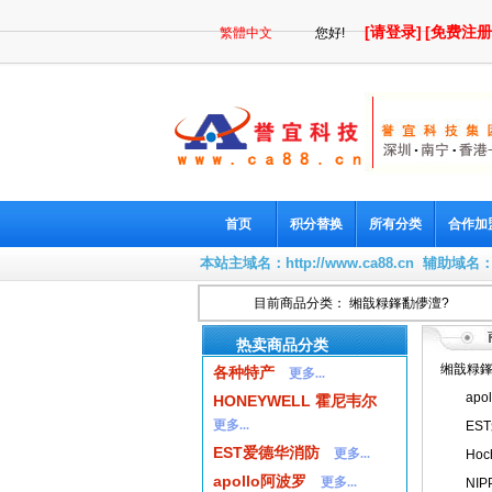
[请登录]
[免费注册
繁體中文
您好!
首页
积分替换
所有分类
合作加
本站主域名：
http://www.ca88.cn
辅助域名
目前商品分类： 缃戠粶鎽勫儚澶?
热卖商品分类
缃戠粶鎽
各种特产
更多...
apo
HONEYWELL 霍尼韦尔
更多...
ES
EST爱德华消防
更多...
Hoc
apollo阿波罗
更多...
NI