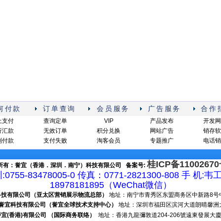
何付款
订单查询
会员服务
广告服务
合作
上支付
查询定单
VIP
产品发布
开发网
行汇款
无效订单
积分兑换
网站广告
销存软
到付款
支付失败
淘客会员
专题推广
电话销
桂ICP备11002670
所有：誉宜（香港．深圳．南宁）科技有限公司 备案号:
:0755-83478005-0 传真：0771-2821300-808 手 机:韦
18978181895（WeChat微信）
电子科技有限公司（亚太区营销展示物流总部）
地址：南宁市青秀区东盟商务区中新路8号中新
深圳市誉宜科技有限公司（誉宜全球技术支持中心）
地址：深圳市福田区滨河大道朗晴馨洲大厦2
- 譽宜(香港)有限公司 （国际商务联络）
地址：香港九龍彌敦道204-206號遠東發展大廈9樓