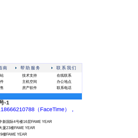
指南
帮助服务
联系我们
站
技术支持
在线联系
件
主机空间
办公地点
售
房产软件
联系电话
号-1
工18666210788（FaceTime），
国际4号楼16层FAME YEAR
3楼FAME YEAR
FAME YEAR