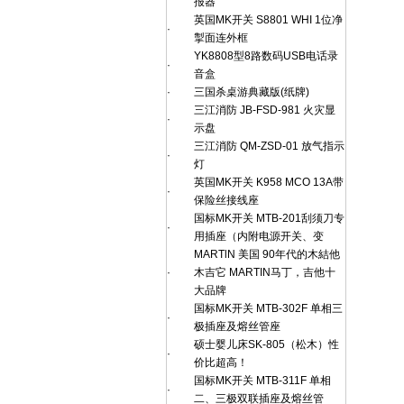
报器
英国MK开关 S8801 WHI 1位净
·
掣面连外框
YK8808型8路数码USB电话录
·
音盒
·
三国杀桌游典藏版(纸牌)
三江消防 JB-FSD-981 火灾显
·
示盘
三江消防 QM-ZSD-01 放气指示
·
灯
英国MK开关 K958 MCO 13A带
·
保险丝接线座
国标MK开关 MTB-201刮须刀专
·
用插座（内附电源开关、变
MARTlN 美国 90年代的木結他
·
木吉它 MARTIN马丁，吉他十
大品牌
国标MK开关 MTB-302F 单相三
·
极插座及熔丝管座
硕士婴儿床SK-805（松木）性
·
价比超高！
国标MK开关 MTB-311F 单相
·
二、三极双联插座及熔丝管