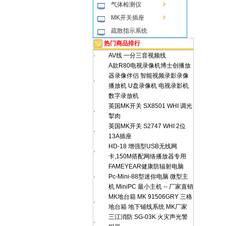
气体检测仪
MK开关插座
疏散指示系统
热门商品排行
·
AV线 一分三音视频线
A款R80电视录像机博士创播放
器录像伴侣 智能视频录影录像
·
播放机 U盘录像机 电视录影机
数字录放机
英国MK开关 SX8501 WHI 调光
·
掣肉
英国MK开关 S2747 WHI 2位
·
13A插座
HD-18 增强型USB无线网
·
卡,150M搭配网络播放器专用
FAMEYEAR健康防辐射电脑
·
Pc-Mini-88型迷你电脑 微型主
机 MiniPC 最小主机 -- 厂家直销
MK地台箱 MK 91506GRY 三格
·
地台箱 地下铺线系统 MK厂家
三江消防 SG-03K 火灾声光警
·