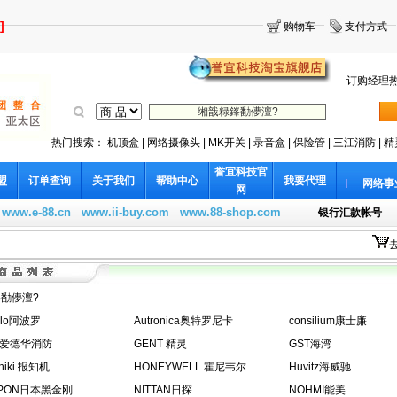
]
购物车
支付方式
订购经理热线
热门搜索：
机顶盒
|
网络摄像头
|
MK开关
|
录音盒
|
保险管
|
三江消防
|
精
誉宜科技官
盟
订单查询
关于我们
帮助中心
我要代理
网络事
网
：
www.e-88.cn
www.ii-buy.com
www.88-shop.com
银行汇款帐号
勫儚澶?
llo阿波罗
Autronica奥特罗尼卡
consilium康士廉
T爱德华消防
GENT 精灵
GST海湾
hiki 报知机
HONEYWELL 霍尼韦尔
Huvitz海威驰
PPON日本黑金刚
NITTAN日探
NOHMI能美