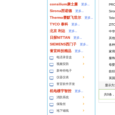
consilium康士廉
更多...
PR
Sirona西诺德
更多...
Sir
Thermo赛默飞世尔
更多...
Tel
TYCO 泰科
更多...
ZIT
北京 利达
更多...
中华
日探NITTAN
更多...
其他
SIEMENS西门子
更多...
各种
誉宜科技精品
更多...
家用
电话录音盒
服饰
视频安防
母婴
新奇特电子
纺织
仪器仪表
英国
誉宜软件开发
显示方
机电楼宇智控
更多...
共0条，
消防系统
保险丝
地下铺线