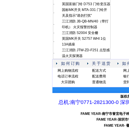
·
英国富丽门铃 D753 门铃变压器
国标MK开关 MTA-331 门铃开
·
关及指示“请勿打扰”
三江消防 JB-QB-MN/40（带打
·
印机） 火灾报警控制器
·
三江消防 S2004 安全栅
英国MK开关 S2757 WHI 1位
·
13A插座
三江消防 JTW-ZD-F251 点型感
·
温火灾探测器
如何订购
关于送货
如
网上购物流程
配送方式
网
电话订单流程
配送费用
银
大宗团购
普通物流
货
版权
总机:南宁0771-2821300-0 深圳
FAME YEAR-南宁市誉宜
FAME YEAR-
FAME YEAR