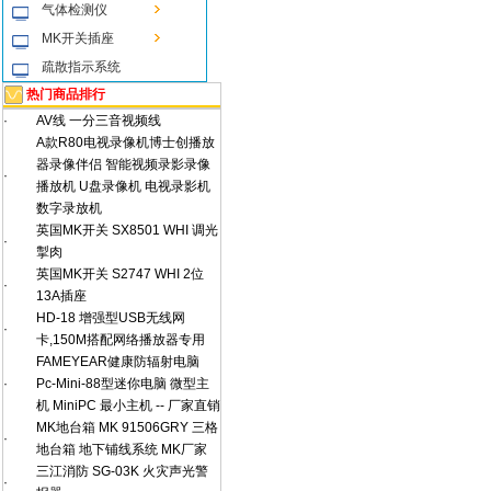
气体检测仪
MK开关插座
疏散指示系统
热门商品排行
·
AV线 一分三音视频线
A款R80电视录像机博士创播放
器录像伴侣 智能视频录影录像
·
播放机 U盘录像机 电视录影机
数字录放机
英国MK开关 SX8501 WHI 调光
·
掣肉
英国MK开关 S2747 WHI 2位
·
13A插座
HD-18 增强型USB无线网
·
卡,150M搭配网络播放器专用
FAMEYEAR健康防辐射电脑
·
Pc-Mini-88型迷你电脑 微型主
机 MiniPC 最小主机 -- 厂家直销
MK地台箱 MK 91506GRY 三格
·
地台箱 地下铺线系统 MK厂家
三江消防 SG-03K 火灾声光警
·