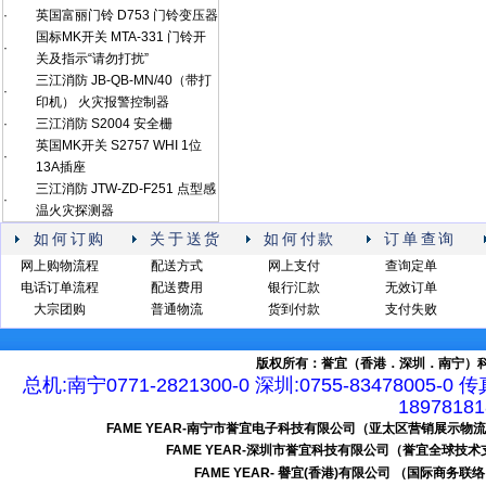
·
英国富丽门铃 D753 门铃变压器
国标MK开关 MTA-331 门铃开
·
关及指示“请勿打扰”
三江消防 JB-QB-MN/40（带打
·
印机） 火灾报警控制器
·
三江消防 S2004 安全栅
英国MK开关 S2757 WHI 1位
·
13A插座
三江消防 JTW-ZD-F251 点型感
·
温火灾探测器
如何订购
关于送货
如何付款
订单查询
网上购物流程
配送方式
网上支付
查询定单
电话订单流程
配送费用
银行汇款
无效订单
大宗团购
普通物流
货到付款
支付失败
版权所有：誉宜（香港．深圳．南宁）科
总机:南宁0771-2821300-0 深圳:0755-83478005-0 
189781
FAME YEAR-南宁市誉宜电子科技有限公司（亚太区营销展示物
FAME YEAR-深圳市誉宜科技有限公司（誉宜全球技
FAME YEAR- 譽宜(香港)有限公司 （国际商务联