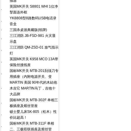
报器
英国MK开关 S8801 WHI 1位净
·
掣面连外框
YK8808型8路数码USB电话录
·
音盒
·
三国杀桌游典藏版(纸牌)
三江消防 JB-FSD-981 火灾显
·
示盘
三江消防 QM-ZSD-01 放气指示
·
灯
英国MK开关 K958 MCO 13A带
·
保险丝接线座
国标MK开关 MTB-201刮须刀专
·
用插座（内附电源开关、变
MARTlN 美国 90年代的木結他
·
木吉它 MARTIN马丁，吉他十
大品牌
国标MK开关 MTB-302F 单相三
·
极插座及熔丝管座
硕士婴儿床SK-805（松木）性
·
价比超高！
国标MK开关 MTB-311F 单相
·
二、三极双联插座及熔丝管