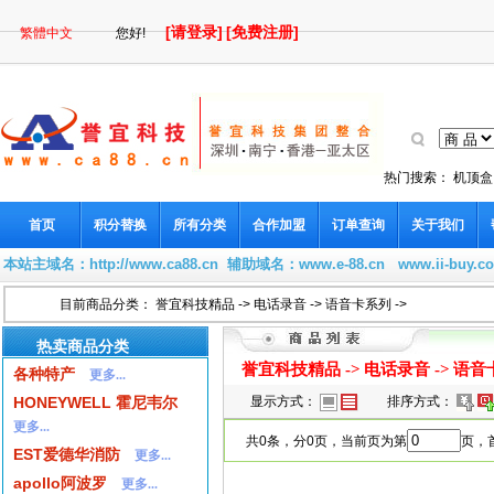
[请登录]
[免费注册]
繁體中文
您好!
热门搜索：
机顶盒
首页
积分替换
所有分类
合作加盟
订单查询
关于我们
本站主域名：
http://www.ca88.cn
辅助域名：
www.e-88.cn
www.ii-buy.c
目前商品分类：
誉宜科技精品
->
电话录音
->
语音卡系列
->
热卖商品分类
誉宜科技精品
->
电话录音
->
语音
各种特产
更多...
HONEYWELL 霍尼韦尔
显示方式：
排序方式：
更多...
共0条，分0页，当前页为第
页，首
EST爱德华消防
更多...
apollo阿波罗
更多...