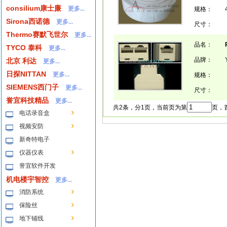
consilium康士廉
更多...
规格：
Sirona西诺德
更多...
尺寸：
Thermo赛默飞世尔
更多...
品名：
TYCO 泰科
更多...
品牌：
北京 利达
更多...
日探NITTAN
更多...
规格：
SIEMENS西门子
更多...
尺寸：
誉宜科技精品
更多...
共2条，分1页，当前页为第
页，首
电话录音盒
视频安防
新奇特电子
仪器仪表
誉宜软件开发
机电楼宇智控
更多...
消防系统
保险丝
地下铺线