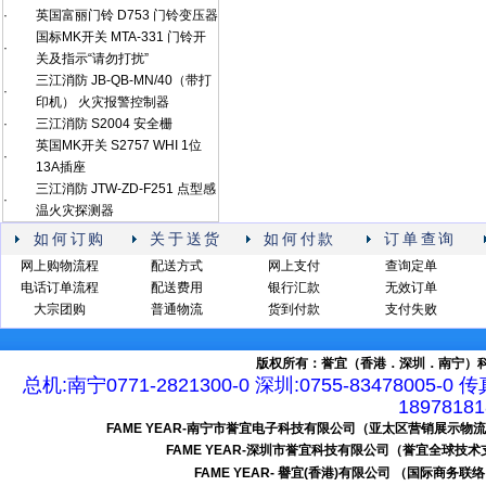
·
英国富丽门铃 D753 门铃变压器
国标MK开关 MTA-331 门铃开
·
关及指示“请勿打扰”
三江消防 JB-QB-MN/40（带打
·
印机） 火灾报警控制器
·
三江消防 S2004 安全栅
英国MK开关 S2757 WHI 1位
·
13A插座
三江消防 JTW-ZD-F251 点型感
·
温火灾探测器
如何订购
关于送货
如何付款
订单查询
网上购物流程
配送方式
网上支付
查询定单
电话订单流程
配送费用
银行汇款
无效订单
大宗团购
普通物流
货到付款
支付失败
版权所有：誉宜（香港．深圳．南宁）科
总机:南宁0771-2821300-0 深圳:0755-83478005-0 
189781
FAME YEAR-南宁市誉宜电子科技有限公司（亚太区营销展示物
FAME YEAR-深圳市誉宜科技有限公司（誉宜全球技
FAME YEAR- 譽宜(香港)有限公司 （国际商务联