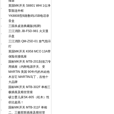
报器
英国MK开关 S8801 WHI 1位净
·
掣面连外框
YK8808型8路数码USB电话录
·
音盒
·
三国杀桌游典藏版(纸牌)
三江消防 JB-FSD-981 火灾显
·
示盘
三江消防 QM-ZSD-01 放气指示
·
灯
英国MK开关 K958 MCO 13A带
·
保险丝接线座
国标MK开关 MTB-201刮须刀专
·
用插座（内附电源开关、变
MARTlN 美国 90年代的木結他
·
木吉它 MARTIN马丁，吉他十
大品牌
国标MK开关 MTB-302F 单相三
·
极插座及熔丝管座
硕士婴儿床SK-805（松木）性
·
价比超高！
国标MK开关 MTB-311F 单相
·
二、三极双联插座及熔丝管