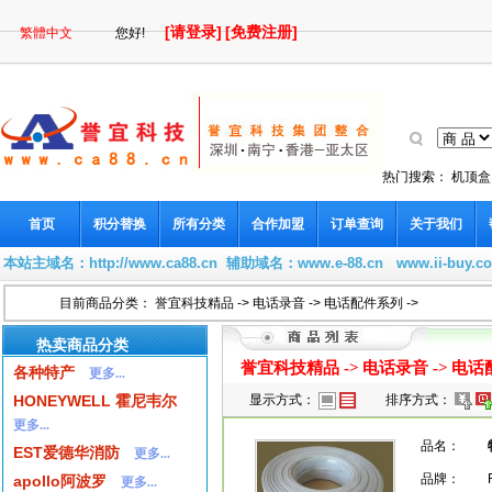
[请登录]
[免费注册]
繁體中文
您好!
热门搜索：
机顶盒
首页
积分替换
所有分类
合作加盟
订单查询
关于我们
本站主域名：
http://www.ca88.cn
辅助域名：
www.e-88.cn
www.ii-buy.c
目前商品分类：
誉宜科技精品
->
电话录音
->
电话配件系列
->
热卖商品分类
誉宜科技精品
->
电话录音
->
电话
各种特产
更多...
HONEYWELL 霍尼韦尔
显示方式：
排序方式：
更多...
品名：
EST爱德华消防
更多...
品牌：
apollo阿波罗
更多...