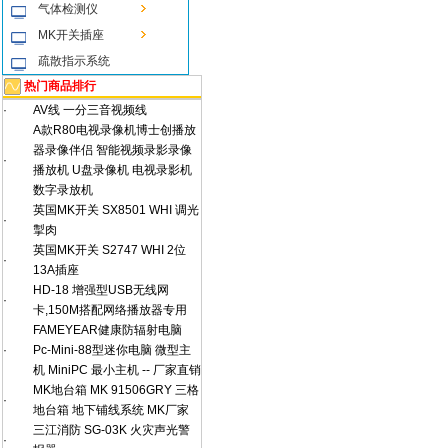
气体检测仪
MK开关插座
疏散指示系统
热门商品排行
·
AV线 一分三音视频线
A款R80电视录像机博士创播放
器录像伴侣 智能视频录影录像
·
播放机 U盘录像机 电视录影机
数字录放机
英国MK开关 SX8501 WHI 调光
·
掣肉
英国MK开关 S2747 WHI 2位
·
13A插座
HD-18 增强型USB无线网
·
卡,150M搭配网络播放器专用
FAMEYEAR健康防辐射电脑
·
Pc-Mini-88型迷你电脑 微型主
机 MiniPC 最小主机 -- 厂家直销
MK地台箱 MK 91506GRY 三格
·
地台箱 地下铺线系统 MK厂家
三江消防 SG-03K 火灾声光警
·