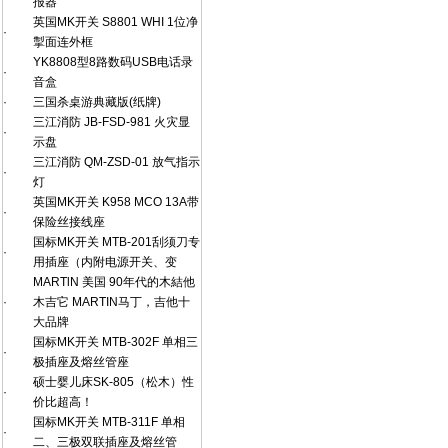
报器
英国MK开关 S8801 WHI 1位净
·
掣面连外框
YK8808型8路数码USB电话录
·
音盒
·
三国杀桌游典藏版(纸牌)
三江消防 JB-FSD-981 火灾显
·
示盘
三江消防 QM-ZSD-01 放气指示
·
灯
英国MK开关 K958 MCO 13A带
·
保险丝接线座
国标MK开关 MTB-201刮须刀专
·
用插座（内附电源开关、变
MARTlN 美国 90年代的木結他
·
木吉它 MARTIN马丁，吉他十
大品牌
国标MK开关 MTB-302F 单相三
·
极插座及熔丝管座
硕士婴儿床SK-805（松木）性
·
价比超高！
国标MK开关 MTB-311F 单相
·
二、三极双联插座及熔丝管