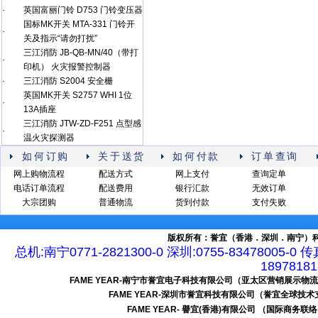
·
英国富丽门铃 D753 门铃变压器
国标MK开关 MTA-331 门铃开
·
关及指示“请勿打扰”
三江消防 JB-QB-MN/40（带打
·
印机） 火灾报警控制器
·
三江消防 S2004 安全栅
英国MK开关 S2757 WHI 1位
·
13A插座
三江消防 JTW-ZD-F251 点型感
·
温火灾探测器
如何订购
关于送货
如何付款
订单查询
网上购物流程
配送方式
网上支付
查询定单
电话订单流程
配送费用
银行汇款
无效订单
大宗团购
普通物流
货到付款
支付失败
版权所有：誉宜（香港．深圳．南宁）科
总机:南宁0771-2821300-0 深圳:0755-83478005-0 
189781
FAME YEAR-南宁市誉宜电子科技有限公司（亚太区营销展示物
FAME YEAR-深圳市誉宜科技有限公司（誉宜全球技
FAME YEAR- 譽宜(香港)有限公司 （国际商务联