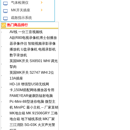
气体检测仪
MK开关插座
疏散指示系统
热门商品排行
·
AV线 一分三音视频线
A款R80电视录像机博士创播放
器录像伴侣 智能视频录影录像
·
播放机 U盘录像机 电视录影机
数字录放机
英国MK开关 SX8501 WHI 调光
·
掣肉
英国MK开关 S2747 WHI 2位
·
13A插座
HD-18 增强型USB无线网
·
卡,150M搭配网络播放器专用
FAMEYEAR健康防辐射电脑
·
Pc-Mini-88型迷你电脑 微型主
机 MiniPC 最小主机 -- 厂家直销
MK地台箱 MK 91506GRY 三格
·
地台箱 地下铺线系统 MK厂家
三江消防 SG-03K 火灾声光警
·