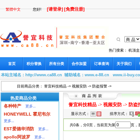
[请登录]
[免费注册]
繁體中文
您好!
热门搜索：
机顶盒
首页
积分替换
所有分类
合作加盟
订单查询
关于我们
本站主域名：
http://www.ca88.cn
辅助域名：
www.e-88.cn
www.ii-buy.c
目前商品分类：
誉宜科技精品
->
视频安防
->
防盗报警
->
热卖商品分类
誉宜科技精品
->
视频安防
->
防盗
各种特产
更多...
HONEYWELL 霍尼韦尔
显示方式：
排序方式：
更多...
共0条，分0页，当前页为第
页，首
EST爱德华消防
更多...
apollo阿波罗
更多...