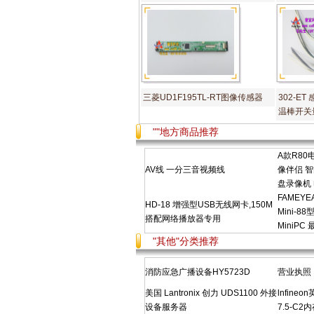
三菱UD1F195TL-RT图像传感器
302-ET
温棒开关
""地方商品推荐
A款R8
AV线 一分三音视频线
像伴侣 
盘录像机
FAMEY
HD-18 增强型USB无线网卡,150M
Mini-
搭配网络播放器专用
MiniPC
"其他"分类推荐
消防应急广播设备HY5723D
营业执照
美国 Lantronix 创力 UDS1100 外接
lnfineo
设备服务器
7.5-C2内