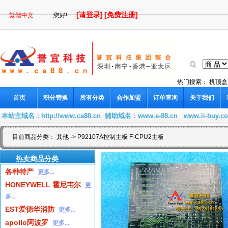
[请登录]
[免费注册]
繁體中文
您好!
热门搜索：
机顶盒
首页
积分替换
所有分类
合作加盟
订单查询
关于我们
本站主域名：
http://www.ca88.cn
辅助域名：
www.e-88.cn
www.ii-buy.c
目前商品分类：
其他
-> P92107A控制主板 F-CPU2主板
热卖商品分类
各种特产
更多...
HONEYWELL 霍尼韦尔
更
多...
EST爱德华消防
更多...
apollo阿波罗
更多...