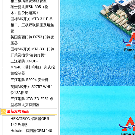
相三极插座及熔丝管座
硕士婴儿床SK-805（松
·
木）性价比超高！
国标MK开关 MTB-311F 单
·
相二、三极双联插座及熔丝
管
英国富丽门铃 D753 门铃变
·
压器
国标MK开关 MTA-331 门铃
·
开关及指示“请勿打扰”
三江消防 JB-QB-
·
MN/40（带打印机） 火灾报
警控制器
·
三江消防 S2004 安全栅
英国MK开关 S2757 WHI 1
·
位13A插座
三江消防 JTW-ZD-F251 点
·
型感温火灾探测器
最新发布商品
HEKATRON探测器ORS
·
142 E烟感
Hekatron探测器ORM 140