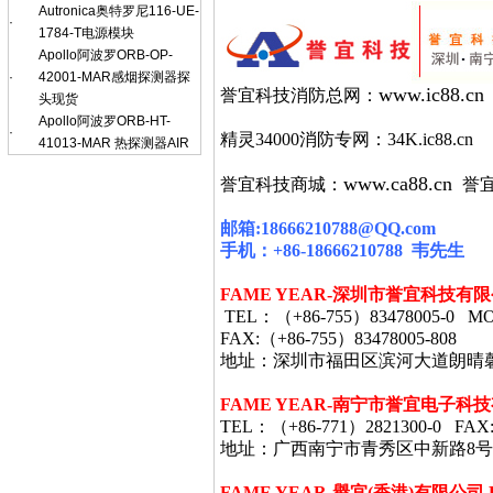
Autronica奥特罗尼116-UE-
·
1784-T电源模块
Apollo阿波罗ORB-OP-
·
42001-MAR感烟探测器探
www.ic88.cn
誉宜科技消防总网：
头现货
Apollo阿波罗ORB-HT-
·
精灵34000消防专网：34K.ic88.cn
41013-MAR 热探测器AIR
www.ca88.cn
誉宜科技商城：
誉
邮箱
:18666210788@QQ.com
手机：
+86-18666210788
韦
先生
FAME YEAR-
深圳市誉宜科技有限
TEL
：（
+86-755
）
83478005-0 MO
FAX:
（
+86-755
）
83478005-808
地址：深圳市福田区滨河大道朗晴
FAME YEAR-
南宁市誉宜电子科技
TEL
：（
+86-771
）
2821300-0 FAX
地址：广西南宁市青秀区中新路8号
FAME YEAR-
譽宜
(
香港
)
有限公司