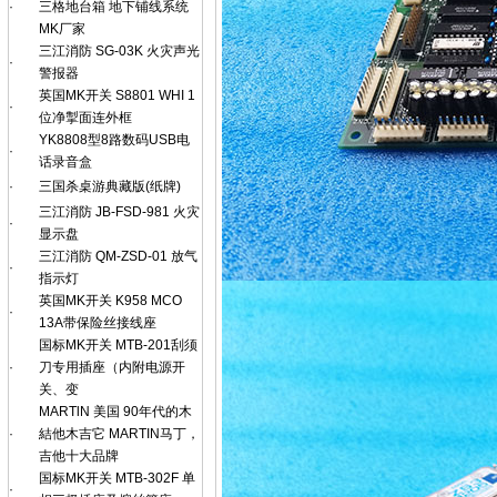
·
三格地台箱 地下铺线系统
MK厂家
三江消防 SG-03K 火灾声光
·
警报器
英国MK开关 S8801 WHI 1
·
位净掣面连外框
YK8808型8路数码USB电
·
话录音盒
·
三国杀桌游典藏版(纸牌)
三江消防 JB-FSD-981 火灾
·
显示盘
三江消防 QM-ZSD-01 放气
·
指示灯
英国MK开关 K958 MCO
·
13A带保险丝接线座
国标MK开关 MTB-201刮须
·
刀专用插座（内附电源开
关、变
MARTlN 美国 90年代的木
·
結他木吉它 MARTIN马丁，
吉他十大品牌
国标MK开关 MTB-302F 单
·