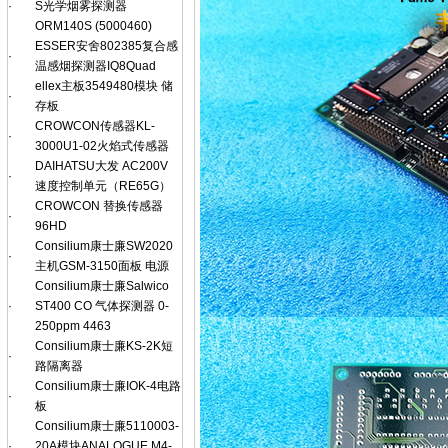
·
S光学烟雾探测器
ORM140S (5000460)
ESSER安舍802385复合感
·
温感烟探测器IQ8Quad
ellex主板3549480模块 储
·
存板
CROWCON传感器KL-
·
3000U1-02火焰式传感器
DAIHATSU大发 AC200V
·
速度控制单元（RE65G）
CROWCON 替换传感器
·
96HD
Consilium康士廉SW2020
·
主机GSM-3150面板 电源
Consilium康士廉Salwico
·
ST400 CO 气体探测器 0-
250ppm 4463
Consilium康士廉KS-2K短
·
路隔离器
Consilium康士廉IOK-4电路
·
板
Consilium康士廉5110003-
·
20A模块ANALOGUE M4-