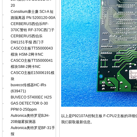
20
Consilium康士廉 SCI-A 短
·
路隔离器 PN 5200120-00A
CERBERUS西伯乐RF-
·
370C警铃 RF-370C西门子
CERBERUS西伯乐
·
DM1151手报 西门子
CASCO主板TTS5000043
·
模块 HSM-2网卡NC
CASCO主板TTS5000041
·
模块SIM-2网卡NC
CASCO主板E15006191模
·
块
buveco传感器HC-IRs
·
(639471)
BUVECO ST400EC H2S
·
GAS DETECTOR 0-30
PPM 0-250ppm
Autronica奥特罗尼BJH-
以上是P92107A控制主板 F-CPU2主
·
20B烟雾探测器
我们获取最新信息。
Autronica奥特罗尼BF-31手
·
报