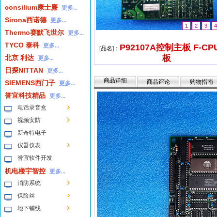
consilium康士廉
更多...
Sirona西诺德
更多...
1
2
3
4
Thermo赛默飞世尔
更多...
TYCO 泰科
更多...
P92107A控制主板 F-CP
[品名]：
板
北京 利达
更多...
日探NITTAN
更多...
商品详细
商品评论
购物指南
SIEMENS西门子
更多...
誉宜科技精品
更多...
电话录音盒
视频安防
新奇特电子
仪器仪表
誉宜软件开发
机电楼宇智控
更多...
消防系统
保险丝
地下铺线