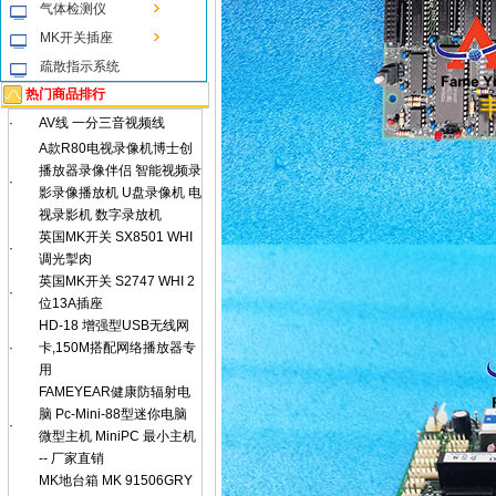
气体检测仪
MK开关插座
疏散指示系统
热门商品排行
·
AV线 一分三音视频线
A款R80电视录像机博士创
播放器录像伴侣 智能视频录
·
影录像播放机 U盘录像机 电
视录影机 数字录放机
英国MK开关 SX8501 WHI
·
调光掣肉
英国MK开关 S2747 WHI 2
·
位13A插座
HD-18 增强型USB无线网
·
卡,150M搭配网络播放器专
用
FAMEYEAR健康防辐射电
脑 Pc-Mini-88型迷你电脑
·
微型主机 MiniPC 最小主机
-- 厂家直销
MK地台箱 MK 91506GRY