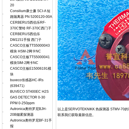
20
Consilium康士廉 SCI-A 短
·
路隔离器 PN 5200120-00A
CERBERUS西伯乐RF-
·
370C警铃 RF-370C西门子
CERBERUS西伯乐
·
DM1151手报 西门子
CASCO主板TTS5000043
·
模块 HSM-2网卡NC
CASCO主板TTS5000041
·
模块SIM-2网卡NC
CASCO主板E15006191模
·
块
buveco传感器HC-IRs
·
(639471)
BUVECO ST400EC H2S
·
GAS DETECTOR 0-30
PPM 0-250ppm
Autronica奥特罗尼BJH-
以上是SERVOTEKNIKK 热探测器 ST
·
20B烟雾探测器
联系我们获取最新信息。
Autronica奥特罗尼BF-31手
·
报