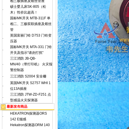
相三极插座及熔丝管座
硕士婴儿床SK-805（松
·
木）性价比超高！
国标MK开关 MTB-311F 单
·
相二、三极双联插座及熔丝
管
英国富丽门铃 D753 门铃变
·
压器
国标MK开关 MTA-331 门铃
·
开关及指示“请勿打扰”
三江消防 JB-QB-
·
MN/40（带打印机） 火灾报
警控制器
·
三江消防 S2004 安全栅
英国MK开关 S2757 WHI 1
·
位13A插座
三江消防 JTW-ZD-F251 点
·
型感温火灾探测器
最新发布商品
HEKATRON探测器ORS
·
142 E烟感
Hekatron探测器ORM 140