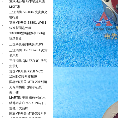
·
三格地台箱 地下铺线系统
MK厂家
三江消防 SG-03K 火灾声光
·
警报器
英国MK开关 S8801 WHI 1
·
位净掣面连外框
YK8808型8路数码USB电
·
话录音盒
·
三国杀桌游典藏版(纸牌)
三江消防 JB-FSD-981 火灾
·
显示盘
三江消防 QM-ZSD-01 放气
·
指示灯
英国MK开关 K958 MCO
·
13A带保险丝接线座
国标MK开关 MTB-201刮须
·
刀专用插座（内附电源开
关、变
MARTlN 美国 90年代的木
·
結他木吉它 MARTIN马丁，
吉他十大品牌
国标MK开关 MTB-302F 单
·