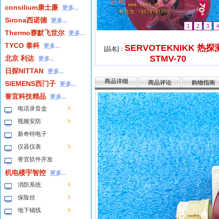
consilium康士廉
更多...
Sirona西诺德
更多...
1
2
3
Thermo赛默飞世尔
更多...
TYCO 泰科
更多...
SERVOTEKNIKK 热
[品名]：
STMV-70
北京 利达
更多...
日探NITTAN
更多...
商品详细
商品评论
购物指南
SIEMENS西门子
更多...
誉宜科技精品
更多...
电话录音盒
视频安防
新奇特电子
仪器仪表
誉宜软件开发
机电楼宇智控
更多...
消防系统
保险丝
地下铺线