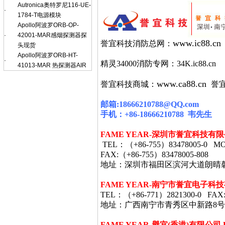
Autronica奥特罗尼116-UE-
·
1784-T电源模块
Apollo阿波罗ORB-OP-
·
42001-MAR感烟探测器探
www.ic88.cn
誉宜科技消防总网：
头现货
Apollo阿波罗ORB-HT-
·
精灵34000消防专网：34K.ic88.cn
41013-MAR 热探测器AIR
www.ca88.cn
誉宜科技商城：
誉
邮箱
:18666210788@QQ.com
手机：
+86-18666210788
韦
先生
FAME YEAR-
深圳市誉宜科技有限
TEL
：（
+86-755
）
83478005-0 MO
FAX:
（
+86-755
）
83478005-808
地址：深圳市福田区滨河大道朗晴
FAME YEAR-
南宁市誉宜电子科技
TEL
：（
+86-771
）
2821300-0 FAX
地址：广西南宁市青秀区中新路8号
FAME YEAR-
譽宜
(
香港
)
有限公司