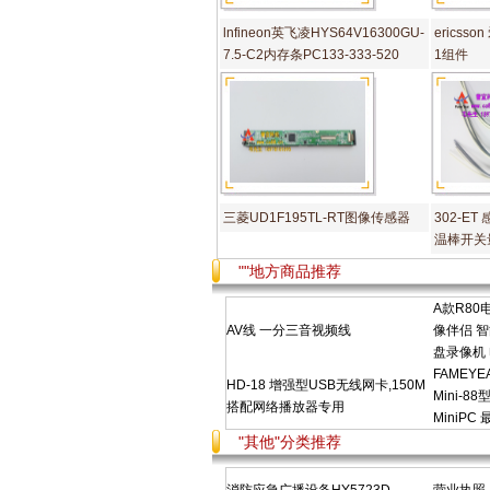
lnfineon英飞凌HYS64V16300GU-
ericsso
7.5-C2内存条PC133-333-520
1组件
三菱UD1F195TL-RT图像传感器
302-ET
温棒开关
""地方商品推荐
A款R8
AV线 一分三音视频线
像伴侣 
盘录像机
FAMEY
HD-18 增强型USB无线网卡,150M
Mini-
搭配网络播放器专用
MiniPC
"其他"分类推荐