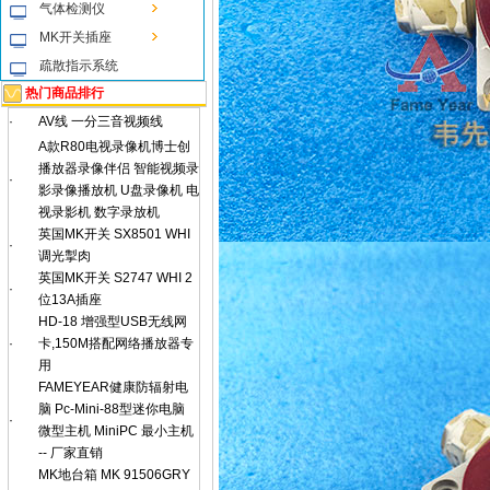
气体检测仪
MK开关插座
疏散指示系统
热门商品排行
·
AV线 一分三音视频线
A款R80电视录像机博士创
播放器录像伴侣 智能视频录
·
影录像播放机 U盘录像机 电
视录影机 数字录放机
英国MK开关 SX8501 WHI
·
调光掣肉
英国MK开关 S2747 WHI 2
·
位13A插座
HD-18 增强型USB无线网
·
卡,150M搭配网络播放器专
用
FAMEYEAR健康防辐射电
脑 Pc-Mini-88型迷你电脑
·
微型主机 MiniPC 最小主机
-- 厂家直销
MK地台箱 MK 91506GRY