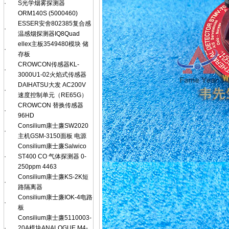
·
S光学烟雾探测器
ORM140S (5000460)
ESSER安舍802385复合感
·
温感烟探测器IQ8Quad
ellex主板3549480模块 储
·
存板
CROWCON传感器KL-
·
3000U1-02火焰式传感器
DAIHATSU大发 AC200V
·
速度控制单元（RE65G）
CROWCON 替换传感器
·
96HD
Consilium康士廉SW2020
·
主机GSM-3150面板 电源
Consilium康士廉Salwico
·
ST400 CO 气体探测器 0-
250ppm 4463
Consilium康士廉KS-2K短
·
路隔离器
Consilium康士廉IOK-4电路
·
板
Consilium康士廉5110003-
·
20A模块ANALOGUE M4-