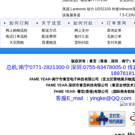
消防应急广播设备HY5723D
营业执照
美国 Lantronix 创力 UDS1100 外接
lnfineo
设备服务器
7.5-C2内
如何订购
关于送货
如何付款
订单查询
网上购物流程
配送方式
网上支付
查询定单
电话订单流程
配送费用
银行汇款
无效订单
大宗团购
普通物流
货到付款
支付失败
版权所有：誉宜（香港．深圳．南宁）科
总机:南宁0771-2821300-0 深圳:0755-83478005-0 
189781
FAME YEAR-南宁市誉宜电子科技有限公司（亚太区营销展示物
FAME YEAR-深圳市誉宜科技有限公司（誉宜全球技
FAME YEAR- 譽宜(香港)有限公司 （国际商务联
客服E_mail ：yingke@QQ.c