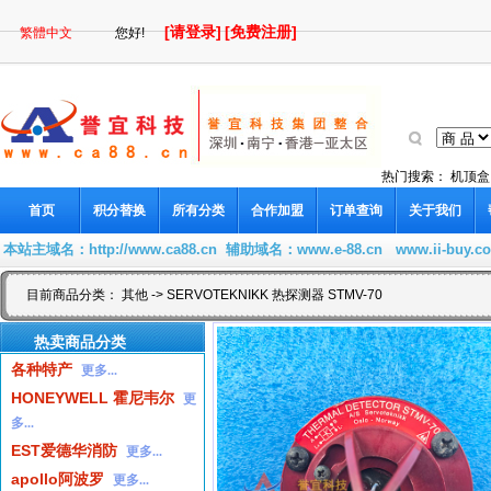
[请登录]
[免费注册]
繁體中文
您好!
热门搜索：
机顶盒
首页
积分替换
所有分类
合作加盟
订单查询
关于我们
本站主域名：
http://www.ca88.cn
辅助域名：
www.e-88.cn
www.ii-buy.c
目前商品分类：
其他
-> SERVOTEKNIKK 热探测器 STMV-70
热卖商品分类
各种特产
更多...
HONEYWELL 霍尼韦尔
更
多...
EST爱德华消防
更多...
apollo阿波罗
更多...